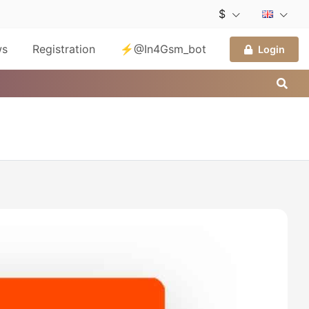
$
ws
Registration
⚡@In4Gsm_bot
Login