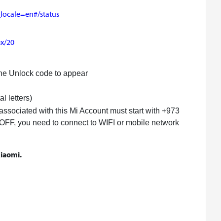
_locale=en#/status
ix/20
 the Unlock code to appear
l letters)
 associated with this Mi Account must start with +973
 OFF, you need to connect to WIFI or mobile network
iaomi.