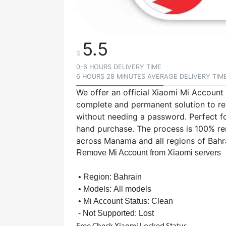
5.5
$
0-6 HOURS DELIVERY TIME
6 HOURS 28 MINUTES AVERAGE DELIVERY TIM
We offer an official Xiaomi Mi Account 
complete and permanent solution to r
without needing a password. Perfect fo
hand purchase. The process is 100% re
across Manama and all regions of Bahr
Remove Mi Account from Xiaomi servers
• Region:
Bahrain
• Models:
All models
• Mi Account Status:
Clean
⁃ Not Supported: Lost
Free Check Xiaomi Locked Status