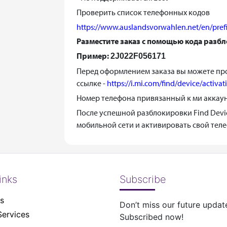
Проверить список телефонных кодов
https://www.auslandsvorwahlen.net/en/pref
Разместите заказ с помощью кода разб
Пример:
2J022F056171
Перед оформлением заказа вы можете про
ссылке -
https://i.mi.com/find/device/activat
Номер телефона привязанный к ми аккаун
После успешной разблокировки Find Device
мобильной сети и активировать свой теле
inks
Subscribe
s
Don’t miss our future updat
Services
Subscribed now!