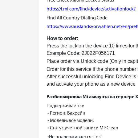
https://i.mi.com/find/device/activationlock?
Find All Country Dialing Code
https://www.auslandsvorwahlen.net/en/pref
How to order:
Press the lock on the device 10 times for
Example Code: 2J022F056171
Place order via Unlock code (Only in capita
Order for this service if the phone number
After successful unlocking Find Device is
and activate your phone as a new device
Разблокировка Mi аккаунта на сервере X
Поддерживается:
• Регион: Бахрейн
• Модели: все модели.
• Статус учетной записи Mi: Clean
•Не поддерживается: Lost