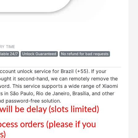
RY TIME
lable 24/7
Unlock Guaranteed
No refund for bad requests
count unlock service for Brazil (+55). If your
bought it second-hand, we can remotely remove the
word. This service supports a wide range of Xiaomi
s in São Paulo, Rio de Janeiro, Brasília, and other
and password-free solution.
ill be delay (slots limited)
ocess orders (please if you
s)