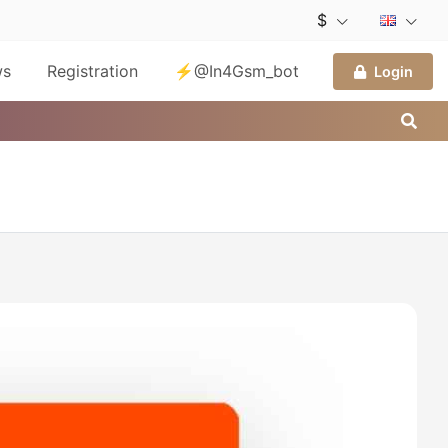
$
ws
Registration
⚡@In4Gsm_bot
Login