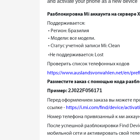
and activate your phone as a new device
Разблокировка Mi аккаунта на сервере X
Поддерживается:
• Регион: Бразилия
• Модели: все модели.
• Статус учетной записи Mi: Clean
•Не поддерживается: Lost
Проверить список телефонных кодов
https://www.auslandsvorwahlen.net/en/pref
Разместите заказ с помощью кода разб
Пример:
2J022F056171
Перед оформлением заказа вы можете про
ссылке -
https://i.mi.com/find/device/activat
Номер телефона привязанный к ми аккаун
После успешной разблокировки Find Device
мобильной сети и активировать свой теле