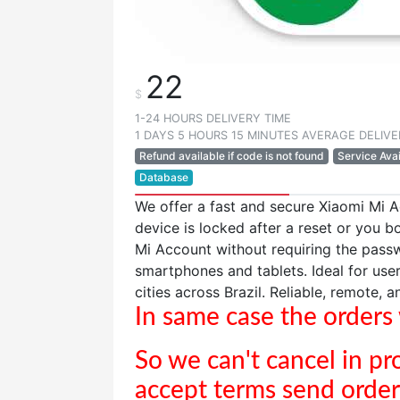
22
$
1-24 HOURS DELIVERY TIME
1 DAYS 5 HOURS 15 MINUTES AVERAGE DELIVE
Refund available if code is not found
Service Avai
Database
We offer a fast and secure Xiaomi Mi Ac
device is locked after a reset or you 
Mi Account without requiring the pass
smartphones and tablets. Ideal for user
cities across Brazil. Reliable, remote, 
In same case the orders w
So we can't cancel in pr
accept terms send order